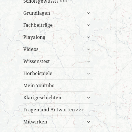
Schon gewusst? >>>
untermenü
Grundlagen
öffnen
untermenü
Fachbeiträge
öffnen
untermenü
Playalong
öffnen
untermenü
Videos
öffnen
untermenü
Wissenstest
öffnen
untermenü
Hörbeispiele
öffnen
Mein Youtube
untermenü
Klarigeschichten
öffnen
Fragen und Antworten >>>
untermenü
Mitwirken
öffnen