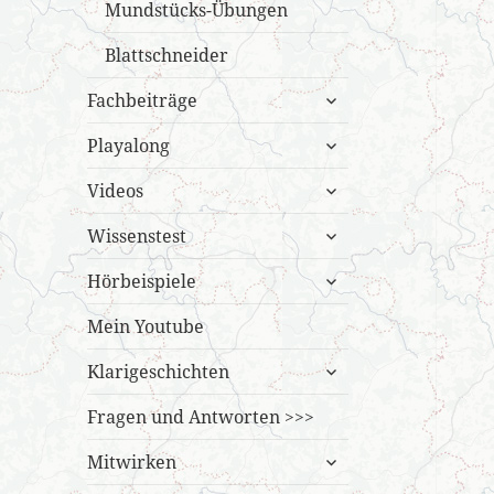
Mundstücks-Übungen
Blattschneider
untermenü
Fachbeiträge
öffnen
untermenü
Playalong
öffnen
untermenü
Videos
öffnen
untermenü
Wissenstest
öffnen
untermenü
Hörbeispiele
öffnen
Mein Youtube
untermenü
Klarigeschichten
öffnen
Fragen und Antworten >>>
untermenü
Mitwirken
öffnen