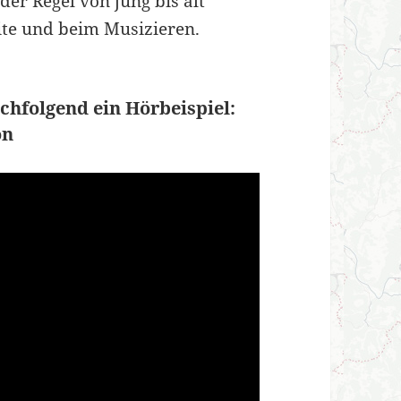
der Regel von jung bis alt
ite und beim Musizieren.
achfolgend ein Hörbeispiel:
on