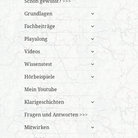
Schon gewusst? >>>
untermenü
Grundlagen
öffnen
untermenü
Fachbeiträge
öffnen
untermenü
Playalong
öffnen
untermenü
Videos
öffnen
untermenü
Wissenstest
öffnen
untermenü
Hörbeispiele
öffnen
Mein Youtube
untermenü
Klarigeschichten
öffnen
Fragen und Antworten >>>
untermenü
Mitwirken
öffnen